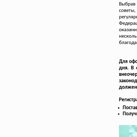
Выбрав 
советы
регуля
Федера
оказан
нескол
благода
Для офо
дня. В 
внеочер
законод
должен 
Регистр
Поста
Получ