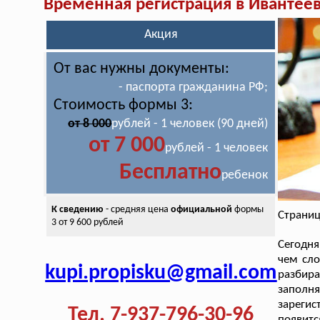
Временная регистрация в Ивантее
Акция
От вас нужны документы:
- паспорта гражданина РФ;
Стоимость формы 3:
от 8 000
рублей - 1 человек (90 дней)
от 7 000
рублей - 1 человек
Бесплатно
ребенок
К сведению
- средняя цена
официальной
формы
Страниц
3 от 9 600 рублей
Сегодня
чем сло
kupi.propisku@gmail.com
разбир
заполн
зарегис
Тел. 7-937-796-30-96
появитс