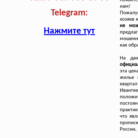
нам!
Telegram:
Пожалуй
хозяев 
не мож
Нажмите тут
предлаг
мошенни
как обр
На да
официа
эта цен
жилье 
кварта
Ивантее
положит
постоян
практик
что яв
прописк
России,